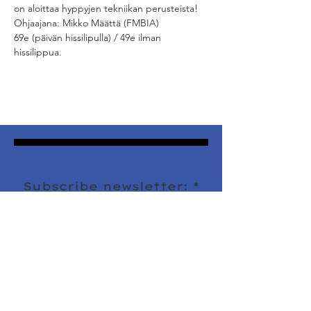
on aloittaa hyppyjen tekniikan perusteista! 
Ohjaajana: Mikko Määttä (FMBIA)
69e (päivän hissilipulla) / 49e ilman 
hissilippua. 
Subscribe newsletter:
Sign Up!