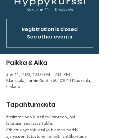
Hyppykurssi
Sun, Jun 11
  |  
Klaukkala
Registration is closed
See other events
Paikka & Aika
Jun 11, 2023, 12:00 PM – 2:00 PM
Klaukkala, Tornimäentie 20, 01840 Klaukkala,
Finland
Tapahtumasta
Ensimmäinen kurssi tuli täyteen, nyt 
laitetaan seuraava tulille. 
Ohjattu hyppykurssi jo hieman parkki 
ajamiseen tutustuneille. Silti lähtökohtana 