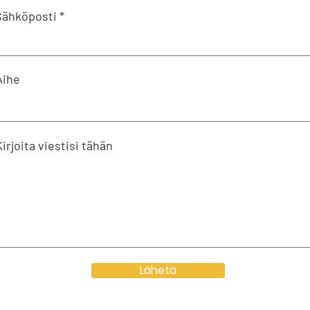
Sähköposti
Aihe
Kirjoita viestisi tähän
Lähetä