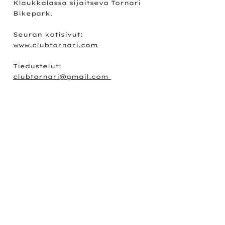
Klaukkalassa sijaitseva Tornari
Bikepark.
Seuran kotisivut:
www.clubtornari.com
Tiedustelut:
clubtornari@gmail.com