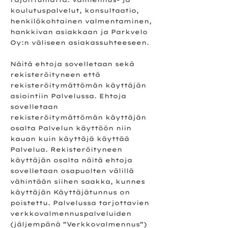
koulutuspalvelut, konsultaatio,
henkilökohtainen valmentaminen,
hankkivan asiakkaan ja Parkvelo
Oy:n väliseen asiakassuhteeseen.
Näitä ehtoja sovelletaan sekä
rekisteröityneen että
rekisteröitymättömän käyttäjän
asiointiin Palvelussa. Ehtoja
sovelletaan
rekisteröitymättömän käyttäjän
osalta Palvelun käyttöön niin
kauan kuin käyttäjä käyttää
Palvelua. Rekisteröityneen
käyttäjän osalta näitä ehtoja
sovelletaan osapuolten välillä
vähintään siihen saakka, kunnes
käyttäjän Käyttäjätunnus on
poistettu. Palvelussa tarjottavien
verkkovalmennuspalveluiden
(jäljempänä ”Verkkovalmennus”)