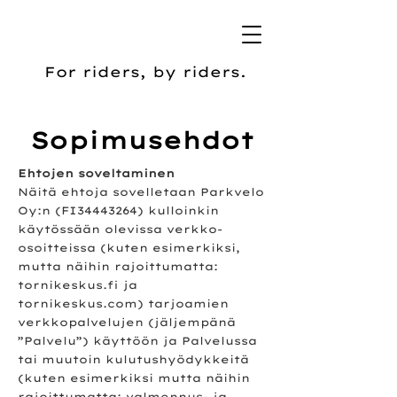
For riders, by riders.
Sopimusehdot
Ehtojen soveltaminen
Näitä ehtoja sovelletaan Parkvelo
Oy:n (FI34443264) kulloinkin
käytössään olevissa verkko-
osoitteissa (kuten esimerkiksi,
mutta näihin rajoittumatta:
tornikeskus.fi ja
tornikeskus.com) tarjoamien
verkkopalvelujen (jäljempänä
”Palvelu”) käyttöön ja Palvelussa
tai muutoin kulutushyödykkeitä
(kuten esimerkiksi mutta näihin
rajoittumatta: valmennus- ja