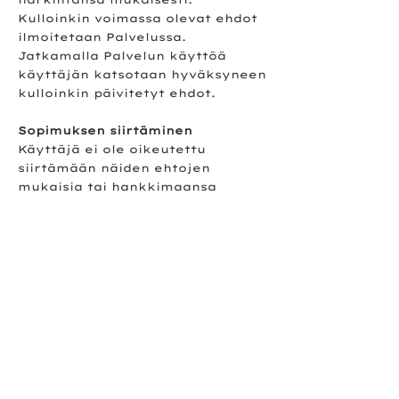
Kulloinkin voimassa olevat ehdot
ilmoitetaan Palvelussa.
Jatkamalla Palvelun käyttöä
käyttäjän katsotaan hyväksyneen
kulloinkin päivitetyt ehdot.
Sopimuksen siirtäminen
Käyttäjä ei ole oikeutettu
siirtämään näiden ehtojen
mukaisia tai hankkimaansa
valmennuspalveluun liittyviä
oikeuksia ja velvollisuuksia
ulkopuoliselle.
Parkvelo Oy on aina oikeus ilman
käyttäjän suostumusta siirtää
Palvelu sekä kaikki tai osa näiden
ehtojen mukaisista oikeuksista ja
velvollisuuksista nimeämälleen
kolmannen osapuolelle tai
nimeämänsä kolmannen