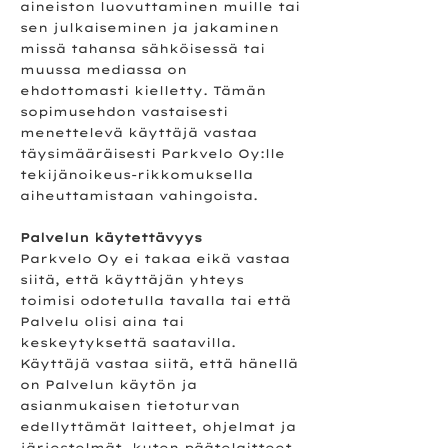
aineiston luovuttaminen muille tai
sen julkaiseminen ja jakaminen
missä tahansa sähköisessä tai
muussa mediassa on
ehdottomasti kielletty. Tämän
sopimusehdon vastaisesti
menettelevä käyttäjä vastaa
täysimääräisesti Parkvelo Oy:lle
tekijänoikeus-rikkomuksella
aiheuttamistaan vahingoista.
Palvelun käytettävyys
Parkvelo Oy ei takaa eikä vastaa
siitä, että käyttäjän yhteys
toimisi odotetulla tavalla tai että
Palvelu olisi aina tai
keskeytyksettä saatavilla.
Käyttäjä vastaa siitä, että hänellä
on Palvelun käytön ja
asianmukaisen tietoturvan
edellyttämät laitteet, ohjelmat ja
järjestelmät, kuten päätelaitteet,