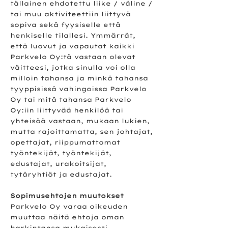
tällainen ehdotettu liike / väline /
tai muu aktiviteettiin liittyvä
sopiva sekä fyysiselle että
henkiselle tilallesi. Ymmärrät,
että luovut ja vapautat kaikki
Parkvelo Oy:tä vastaan olevat
väitteesi, jotka sinulla voi olla
milloin tahansa ja minkä tahansa
tyyppisissä vahingoissa Parkvelo
Oy tai mitä tahansa Parkvelo
Oy:iin liittyvää henkilöä tai
yhteisöä vastaan, mukaan lukien,
mutta rajoittamatta, sen johtajat,
opettajat, riippumattomat
työntekijät, työntekijät,
edustajat, urakoitsijat,
tytäryhtiöt ja edustajat.
Sopimusehtojen muutokset
Parkvelo Oy varaa oikeuden
muuttaa näitä ehtoja oman
harkintansa mukaisesti.