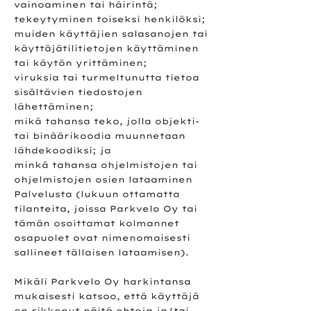
vainoaminen tai häirintä;
tekeytyminen toiseksi henkilöksi;
muiden käyttäjien salasanojen tai
käyttäjätilitietojen käyttäminen
tai käytön yrittäminen;
viruksia tai turmeltunutta tietoa
sisältävien tiedostojen
lähettäminen;
mikä tahansa teko, jolla objekti-
tai binäärikoodia muunnetaan
lähdekoodiksi; ja
minkä tahansa ohjelmistojen tai
ohjelmistojen osien lataaminen
Palvelusta (lukuun ottamatta
tilanteita, joissa Parkvelo Oy tai
tämän osoittamat kolmannet
osapuolet ovat nimenomaisesti
sallineet tällaisen lataamisen).
Mikäli Parkvelo Oy harkintansa
mukaisesti katsoo, että käyttäjä
on rikkonut näitä ehtoja ja/tai