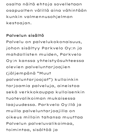
osalta näitä ehtoja sovelletaan
osapuolten välillä aina vähintään
kunkin valmennusohjelman
kestoajan.
Palvelun sisältö
Palvelu on palvelukokonaisuus,
johon sisältyy Parkvelo Oy:n ja
mahdollisten muiden, Parkvelo
Oy:n kanssa yhteistyösuhteessa
olevien palveluntarjoajien
(jäljempänä ”Muut
palveluntarjoajat”) kulloinkin
tarjoamia palveluja, aineistoa
sekä verkkokauppa kulloisenkin
tuotevalikoiman mukaisessa
laajuudessa. Parkvelo Oy:llä ja
muilla palveluntarjoajilla on
oikeus milloin tahansa muuttaa
Palvelun palveluvalikoimaa,
toimintaa, sisältöä ja