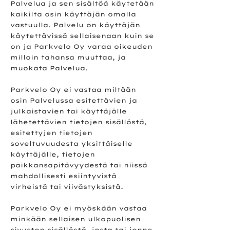
Palvelua ja sen sisältöä käytetään
kaikilta osin käyttäjän omalla
vastuulla. Palvelu on käyttäjän
käytettävissä sellaisenaan kuin se
on ja Parkvelo Oy varaa oikeuden
milloin tahansa muuttaa, ja
muokata Palvelua.
Parkvelo Oy ei vastaa miltään
osin Palvelussa esitettävien ja
julkaistavien tai käyttäjälle
lähetettävien tietojen sisällöstä,
esitettyjen tietojen
soveltuvuudesta yksittäiselle
käyttäjälle, tietojen
paikkansapitävyydestä tai niissä
mahdollisesti esiintyvistä
virheistä tai viivästyksistä.
Parkvelo Oy ei myöskään vastaa
minkään sellaisen ulkopuolisen
sivuston sisällöstä, josta tai jonne