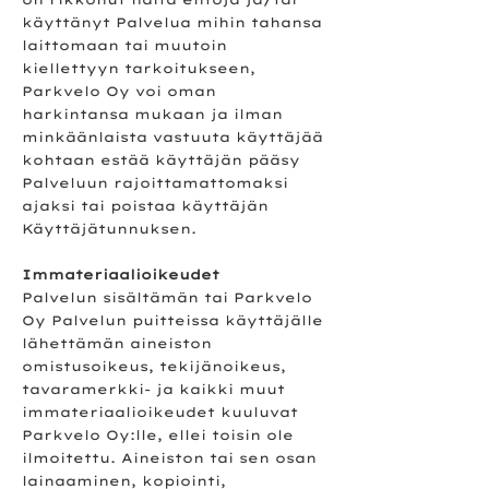
käyttänyt Palvelua mihin tahansa
laittomaan tai muutoin
kiellettyyn tarkoitukseen,
Parkvelo Oy voi oman
harkintansa mukaan ja ilman
minkäänlaista vastuuta käyttäjää
kohtaan estää käyttäjän pääsy
Palveluun rajoittamattomaksi
ajaksi tai poistaa käyttäjän
Käyttäjätunnuksen.
Immateriaalioikeudet
Palvelun sisältämän tai Parkvelo
Oy Palvelun puitteissa käyttäjälle
lähettämän aineiston
omistusoikeus, tekijänoikeus,
tavaramerkki- ja kaikki muut
immateriaalioikeudet kuuluvat
Parkvelo Oy:lle, ellei toisin ole
ilmoitettu. Aineiston tai sen osan
lainaaminen, kopiointi,