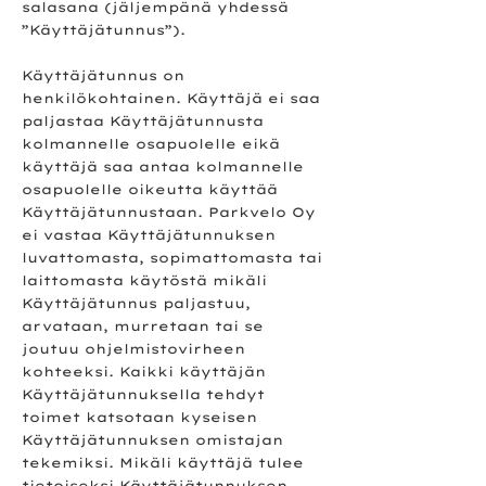
salasana (jäljempänä yhdessä
”Käyttäjätunnus”).
Käyttäjätunnus on
henkilökohtainen. Käyttäjä ei saa
paljastaa Käyttäjätunnusta
kolmannelle osapuolelle eikä
käyttäjä saa antaa kolmannelle
osapuolelle oikeutta käyttää
Käyttäjätunnustaan. Parkvelo Oy
ei vastaa Käyttäjätunnuksen
luvattomasta, sopimattomasta tai
laittomasta käytöstä mikäli
Käyttäjätunnus paljastuu,
arvataan, murretaan tai se
joutuu ohjelmistovirheen
kohteeksi. Kaikki käyttäjän
Käyttäjätunnuksella tehdyt
toimet katsotaan kyseisen
Käyttäjätunnuksen omistajan
tekemiksi. Mikäli käyttäjä tulee
tietoiseksi Käyttäjätunnuksen