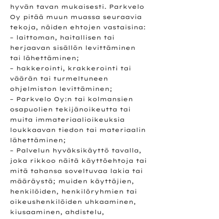
hyvän tavan mukaisesti. Parkvelo
Oy pitää muun muassa seuraavia
tekoja, näiden ehtojen vastaisina:
– laittoman, haitallisen tai
herjaavan sisällön levittäminen
tai lähettäminen;
– hakkerointi, krakkerointi tai
väärän tai turmeltuneen
ohjelmiston levittäminen;
– Parkvelo Oy:n tai kolmansien
osapuolien tekijänoikeutta tai
muita immateriaalioikeuksia
loukkaavan tiedon tai materiaalin
lähettäminen;
– Palvelun hyväksikäyttö tavalla,
joka rikkoo näitä käyttöehtoja tai
mitä tahansa soveltuvaa lakia tai
määräystä; muiden käyttäjien,
henkilöiden, henkilöryhmien tai
oikeushenkilöiden uhkaaminen,
kiusaaminen, ahdistelu,