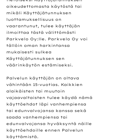
oikeudettomasta käytöstä tai
mikäli Käyttäjätunnuksen
luottamuksellisuus on
vaarantunut, tulee käyttäjän
ilmoittaa tästä välittömästi
Parkvelo Oy:lle. Parkvelo Oy voi
tällöin oman harkintansa
mukaisesti sulkea
Käyttäjätunnuksen sen
väärinkäytön estämiseksi.
Palvelun käyttäjän on oltava
vähintään 15-vuotias. Kaikkien
alaikäisten tai muutoin
vajaavaltaisten tulee käydä nämä
käyttöehdot läpi vanhempiensa
tai edunvalvojansa kanssa sekä
saada vanhempiensa tai
edunvalvojansa hyväksyntä näille
käyttöehdoille ennen Palvelun
käyttämistä.