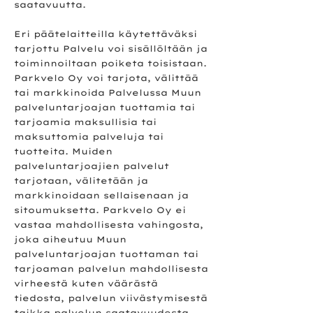
saatavuutta.
Eri päätelaitteilla käytettäväksi
tarjottu Palvelu voi sisällöltään ja
toiminnoiltaan poiketa toisistaan.
Parkvelo Oy voi tarjota, välittää
tai markkinoida Palvelussa Muun
palveluntarjoajan tuottamia tai
tarjoamia maksullisia tai
maksuttomia palveluja tai
tuotteita. Muiden
palveluntarjoajien palvelut
tarjotaan, välitetään ja
markkinoidaan sellaisenaan ja
sitoumuksetta. Parkvelo Oy ei
vastaa mahdollisesta vahingosta,
joka aiheutuu Muun
palveluntarjoajan tuottaman tai
tarjoaman palvelun mahdollisesta
virheestä kuten väärästä
tiedosta, palvelun viivästymisestä
taikka palvelun saatavuudesta.