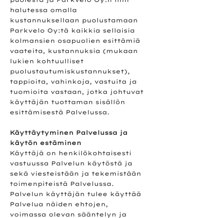
halutessa omalla
kustannuksellaan puolustamaan
Parkvelo Oy:tä kaikkia sellaisia
kolmansien osapuolien esittämiä
vaateita, kustannuksia (mukaan
lukien kohtuulliset
puolustautumiskustannukset),
tappioita, vahinkoja, vastuita ja
tuomioita vastaan, jotka johtuvat
käyttäjän tuottaman sisällön
esittämisestä Palvelussa.
Käyttäytyminen Palvelussa ja
käytön estäminen
Käyttäjä on henkilökohtaisesti
vastuussa Palvelun käytöstä ja
sekä viesteistään ja tekemistään
toimenpiteistä Palvelussa.
Palvelun käyttäjän tulee käyttää
Palvelua näiden ehtojen,
voimassa olevan sääntelyn ja