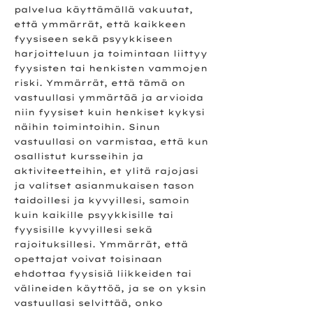
palvelua käyttämällä vakuutat,
että ymmärrät, että kaikkeen
fyysiseen sekä psyykkiseen
harjoitteluun ja toimintaan liittyy
fyysisten tai henkisten vammojen
riski. Ymmärrät, että tämä on
vastuullasi ymmärtää ja arvioida
niin fyysiset kuin henkiset kykysi
näihin toimintoihin. Sinun
vastuullasi on varmistaa, että kun
osallistut kursseihin ja
aktiviteetteihin, et ylitä rajojasi
ja valitset asianmukaisen tason
taidoillesi ja kyvyillesi, samoin
kuin kaikille psyykkisille tai
fyysisille kyvyillesi sekä
rajoituksillesi. Ymmärrät, että
opettajat voivat toisinaan
ehdottaa fyysisiä liikkeiden tai
välineiden käyttöä, ja se on yksin
vastuullasi selvittää, onko