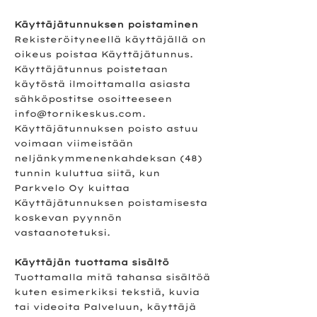
Käyttäjätunnuksen poistaminen
Rekisteröityneellä käyttäjällä on
oikeus poistaa Käyttäjätunnus.
Käyttäjätunnus poistetaan
käytöstä ilmoittamalla asiasta
sähköpostitse osoitteeseen
info@tornikeskus.com
.
Käyttäjätunnuksen poisto astuu
voimaan viimeistään
neljänkymmenenkahdeksan (48)
tunnin kuluttua siitä, kun
Parkvelo Oy kuittaa
Käyttäjätunnuksen poistamisesta
koskevan pyynnön
vastaanotetuksi.
Käyttäjän tuottama sisältö
Tuottamalla mitä tahansa sisältöä
kuten esimerkiksi tekstiä, kuvia
tai videoita Palveluun, käyttäjä