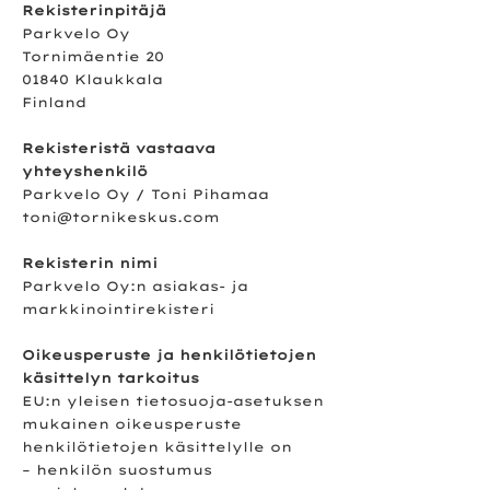
Rekisterinpitäjä
Parkvelo Oy
Tornimäentie 20
01840 Klaukkala
Finland
Rekisteristä vastaava
yhteyshenkilö
Parkvelo Oy / Toni Pihamaa
toni@tornikeskus.com
Rekisterin nimi
Parkvelo Oy:n asiakas- ja
markkinointirekisteri
Oikeusperuste ja henkilötietojen
käsittelyn tarkoitus
EU:n yleisen tietosuoja-asetuksen
mukainen oikeusperuste
henkilötietojen käsittelylle on
– henkilön suostumus