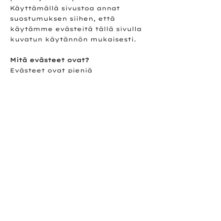
Käyttämällä sivustoa annat
suostumuksen siihen, että
käytämme evästeitä tällä sivulla
kuvatun käytännön mukaisesti.
Mitä evästeet ovat?
Evästeet ovat pieniä
tekstitiedostoja, joita
tallennetaan esimerkiksi
käyttäjän tietokoneeseen tai
mobiililaitteeseen sivuston
käytön yhteydessä. Evästeet
eivät sisällä henkilötietoja. Tietoa
evästeistä löytyy esimerkiksi
Viestintäviraston sivuilta
Käytämme muun muassa
seuraavia evästeitä:
Facebook Pikseli – tällä kerätään
anonyymiä tietoa sivuston
käytöstä.