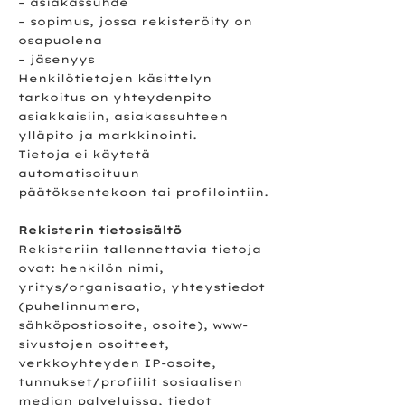
– asiakassuhde
– sopimus, jossa rekisteröity on
osapuolena
– jäsenyys
Henkilötietojen käsittelyn
tarkoitus on yhteydenpito
asiakkaisiin, asiakassuhteen
ylläpito ja markkinointi.
Tietoja ei käytetä
automatisoituun
päätöksentekoon tai profilointiin.
Rekisterin tietosisältö
Rekisteriin tallennettavia tietoja
ovat: henkilön nimi,
yritys/organisaatio, yhteystiedot
(puhelinnumero,
sähköpostiosoite, osoite), www-
sivustojen osoitteet,
verkkoyhteyden IP-osoite,
tunnukset/profiilit sosiaalisen
median palveluissa, tiedot