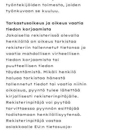
työntekijöiden toimesta, joiden
työnkuvaan se kuuluu.
Tarkastusoikeus ja oikeus vaatia
tiedon korjaamista
Jokaisella rekisterissä olevalla
henkilöllä on oikeus tarkistaa
rekisteriin tallennetut tietonsa ja
vaatia mahdollisen virheellisen
tiedon korjaamista tai
puutteellisen tiedon
täydentämistä. Mikäli henkilö
haluaa tarkistaa hänestä
tallennetut tiedot tai vaatia niihin
oikaisua, pyyntö tulee lähettää
kirjallisesti rekisterinpitäjälle.
Rekisterinpitäjä voi pyytää
tarvittaessa pyynnön esittäjää
todistamaan henkilöllisyytensä.
Rekisterinpitäjä vastaa
asiakkaalle EU:n tietosuoja-