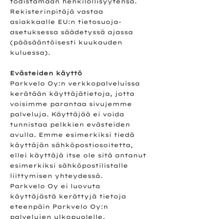
todistamaan henkilöllisyytensä.
Rekisterinpitäjä vastaa
asiakkaalle EU:n tietosuoja-
asetuksessa säädetyssä ajassa
(pääsääntöisesti kuukauden
kuluessa).
Evästeiden käyttö
Parkvelo Oy:n verkkopalveluissa
kerätään käyttäjätietoja, jotta
voisimme parantaa sivujemme
palveluja. Käyttäjää ei voida
tunnistaa pelkkien evästeiden
avulla. Emme esimerkiksi tiedä
käyttäjän sähköpostiosoitetta,
ellei käyttäjä itse ole sitä antanut
esimerkiksi sähköpostilistalle
liittymisen yhteydessä.
Parkvelo Oy ei luovuta
käyttäjästä kerättyjä tietoja
eteenpäin Parkvelo Oy:n
palvelujen ulkopuolelle.