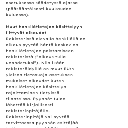
asetuksessa säädetyssä ajassa
(pääsääntöisesti kuukauden
kuluessa).
Muut henkilötietojen käsittelyyn
liittyvät oikeudet
Rekisterissä olevalla henkilöllä on
oikeus pyytää häntä koskevien
henkilötietojen poistamiseen
rekisteristä (”oikeus tulla
unohdetuksi”). Niin ikään
rekisteröidyillä on muut EU:n
yleisen tietosuoja-asetuksen
mukaiset oikeudet kuten
henkilötietojen käsittelyn
rajoittaminen tietyissä
tilanteissa. Pyynnöt tulee
lähettää kirjallisesti
rekisterinpitäjälle.
Rekisterinpitäjä voi pyytää
tarvittaessa pyynnön esittäjää