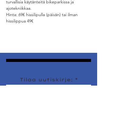
turvallisia käytänteitä bikeparkissa ja 
ajotekniikkaa.
Hinta: 69€ hissilipulla (päivän) tai ilman 
hissilippua 49€
Tilaa uutiskirje:
Sign Up!