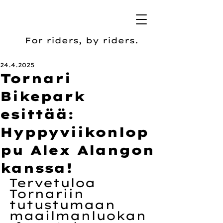
For riders, by riders.
24.4.2025
Tornari
Bikepark
esittää:
Hyppyviikonlop
pu Alex Alangon
kanssa!
Tervetuloa 
Tornariin 
tutustumaan 
maailmanluokan