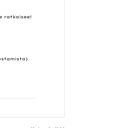
e ratkaisee!
nostamista)