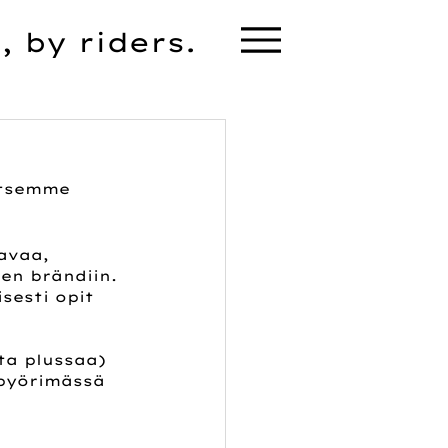
, by riders.
itsemme 
avaa, 
en brändiin. 
sesti opit 
ta plussaa)
pyörimässä 