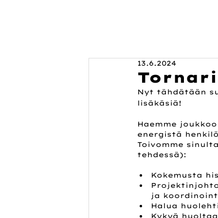
13.6.2024
Tornari
Nyt tähdätään su
lisäkäsiä!
Haemme joukkoom
energistä henkilö
Toivomme sinulta
tehdessä):
Kokemusta his
Projektinjoht
ja koordinoint
Halua huolehti
Kykyä huoltaa