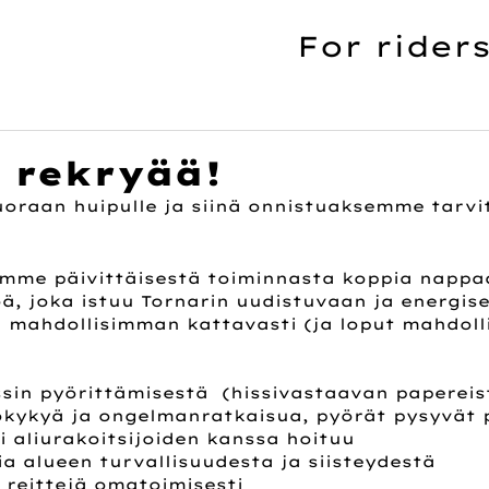
For riders
 rekryää!
oraan huipulle ja siinä onnistuaksemme tarv
me päivittäisestä toiminnasta koppia nappa
ä, joka istuu Tornarin uudistuvaan ja energise
 mahdollisimman kattavasti (ja loput mahdolli
sin pyörittämisestä  (hissivastaavan papereis
okykyä ja ongelmanratkaisua, pyörät pysyvät 
i aliurakoitsijoiden kanssa hoituu
a alueen turvallisuudesta ja siisteydestä
 reittejä omatoimisesti